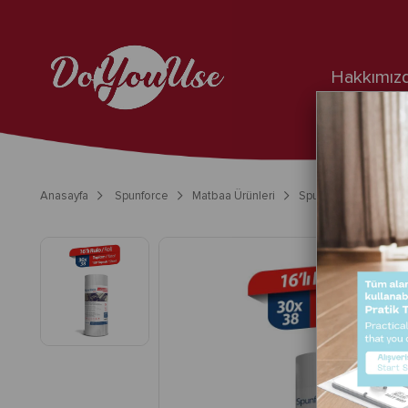
Hakkımız
Anasayfa
Spunforce
Matbaa Ürünleri
Spunforce Matbaa / P