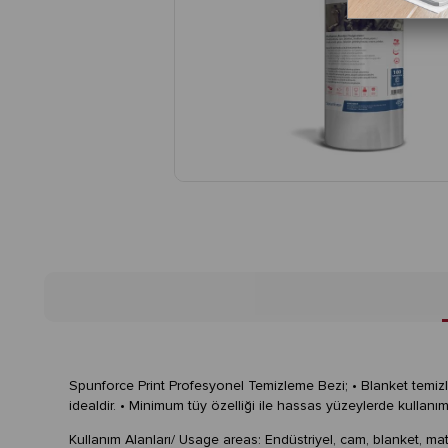
Spunforce Print Profesyonel Temizleme Bezi; • Blanket temizleme
idealdir. • Minimum tüy özelliği ile hassas yüzeylerde kullan
Kullanım Alanları/ Usage areas: Endüstriyel, cam, blanket, matba