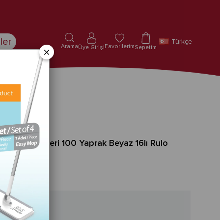
ler
Türkçe
Arama
Favorilerim
Üye Girişi
Sepetim
×
emizlik Bezleri 100 Yaprak Beyaz 16lı Rulo