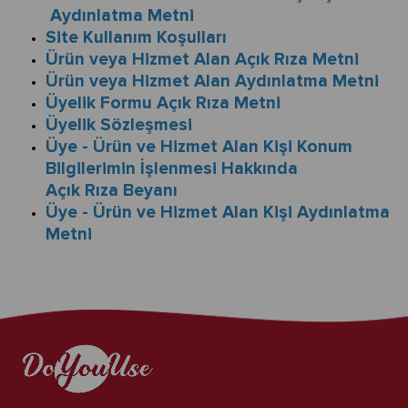
Aydınlatma Metni
Site Kullanım Koşulları
Ürün veya Hizmet Alan Açık Rıza Metni
Ürün veya Hizmet Alan Aydınlatma Metni
Üyelik Formu Açık Rıza Metni
Üyelik Sözleşmesi
Üye - Ürün ve Hizmet Alan Kişi Konum
Bilgilerimin İşlenmesi Hakkında
Açık Rıza Beyanı
Üye - Ürün ve Hizmet Alan Kişi Aydınlatma
Metni