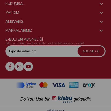
KURUMSAL
YARDIM
ALIŞVERİŞ
MARKALARIMIZ
E-BÜLTEN ABONELİĞİ
E-bültenimize üye ol, yenilikleri ve fırsatları önce sen keşfet!
ABONE OL