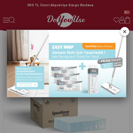
350 TL Üzeri Alışverişe Kargo Bedava
Spunforce Horeca / Profesyonel Temizlik Bezleri 50 Yaprak Turkuaz x 4 Kutu
×