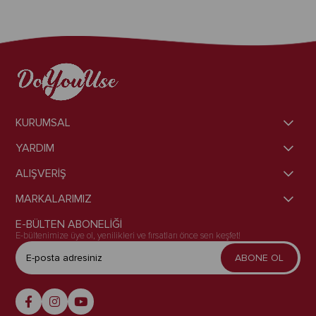
KURUMSAL
YARDIM
ALIŞVERİŞ
MARKALARIMIZ
E-BÜLTEN ABONELİĞİ
E-bültenimize üye ol, yenilikleri ve fırsatları önce sen keşfet!
ABONE OL