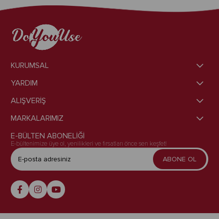
KURUMSAL
YARDIM
ALIŞVERİŞ
MARKALARIMIZ
E-BÜLTEN ABONELİĞİ
E-bültenimize üye ol, yenilikleri ve fırsatları önce sen keşfet!
ABONE OL