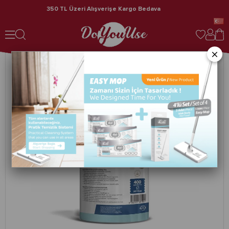
350 TL Üzeri Alışverişe Kargo Bedava
Spunforce Horeca / Profesyonel Temizlik Bezleri 400 Yaprak Turkuaz 4'lü Rulo
×