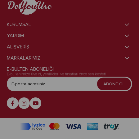
KURUMSAL
YARDIM
ALIŞVERİŞ
MARKALARIMIZ
E-BÜLTEN ABONELİĞİ
E-bültenimize üye ol, yenilikleri ve fırsatları önce sen keşfet!
ABONE OL