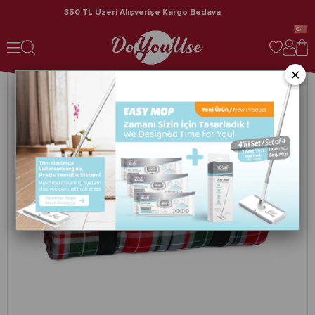
350 TL Üzeri Alışverişe Kargo Bedava
Nondress Çok Amaçlı Örtü Kırmızı Ekose Desen 150 x 150 cm
×
›