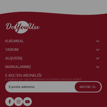
KURUMSAL
YARDIM
ALIŞVERİŞ
MARKALARIMIZ
E-BÜLTEN ABONELİĞİ
E-bültenimize üye ol, yenilikleri ve fırsatları önce sen keşfet!
ABONE OL