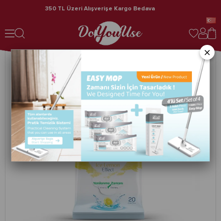
350 TL Üzeri Alışverişe Kargo Bedava
Fibril Go Wipes Ice Lemon Islak Mendil 12'li Paket 240 Yaprak
×
›