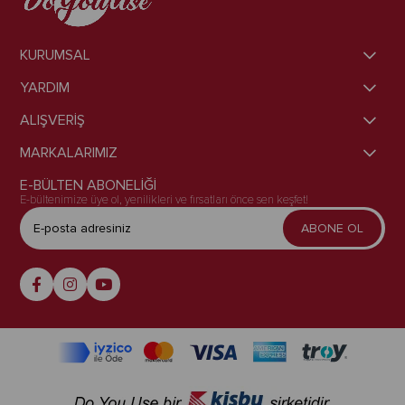
KURUMSAL
YARDIM
ALIŞVERİŞ
MARKALARIMIZ
E-BÜLTEN ABONELİĞİ
E-bültenimize üye ol, yenilikleri ve fırsatları önce sen keşfet!
ABONE OL