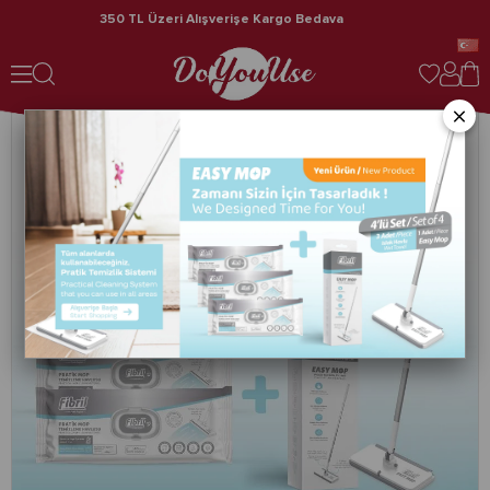
350 TL Üzeri Alışverişe Kargo Bedava
Hız
Fibril Easy Mop Pratik Temizlik Sistemi + 2 Paket Temizleme Havlusu 80 Yaprak
×