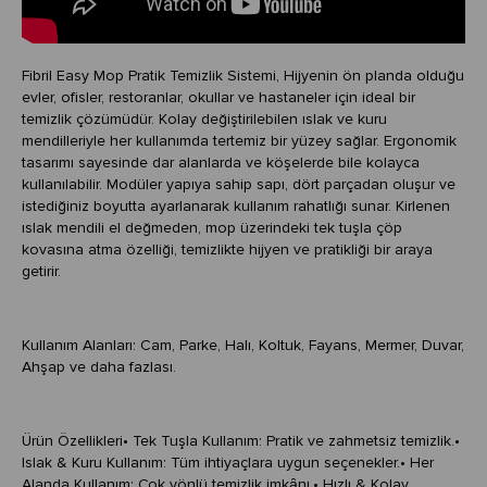
Fibril Easy Mop Pratik Temizlik Sistemi, Hijyenin ön planda olduğu
evler, ofisler, restoranlar, okullar ve hastaneler için ideal bir
temizlik çözümüdür. Kolay değiştirilebilen ıslak ve kuru
mendilleriyle her kullanımda tertemiz bir yüzey sağlar. Ergonomik
tasarımı sayesinde dar alanlarda ve köşelerde bile kolayca
kullanılabilir. Modüler yapıya sahip sapı, dört parçadan oluşur ve
istediğiniz boyutta ayarlanarak kullanım rahatlığı sunar. Kirlenen
ıslak mendili el değmeden, mop üzerindeki tek tuşla çöp
kovasına atma özelliği, temizlikte hijyen ve pratikliği bir araya
getirir.
Kullanım Alanları: Cam, Parke, Halı, Koltuk, Fayans, Mermer, Duvar,
Ahşap ve daha fazlası.
Ürün Özellikleri• Tek Tuşla Kullanım: Pratik ve zahmetsiz temizlik.•
Islak & Kuru Kullanım: Tüm ihtiyaçlara uygun seçenekler.• Her
Alanda Kullanım: Çok yönlü temizlik imkȃnı.• Hızlı & Kolay