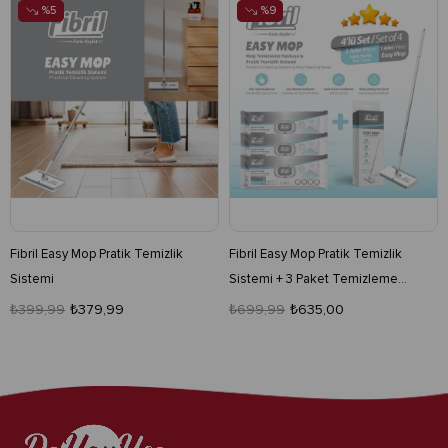
%5
%9
Fibril Easy Mop Pratik Temizlik
Fibril Easy Mop Pratik Temizlik
Sistemi
Sistemi + 3 Paket Temizleme
Havlusu 120 Yaprak
₺399,99
₺379,99
₺699,99
₺635,00