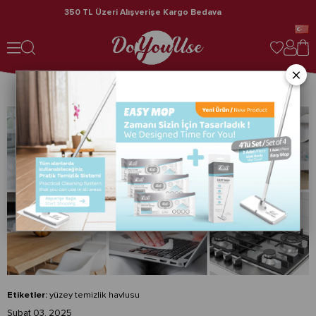
350 TL Üzeri Alışverişe Kargo Bedava
Yüzey Temizlik Havlusu Nerelerde Kullanılır?
Ara
×
Yüzey Temizlik Havlusu Nerelerde Kullanılır?
Etiketler:
yüzey temizlik havlusu
Şubat 03, 2025