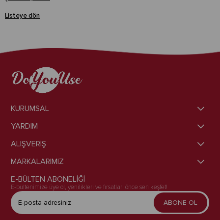
Listeye dön
KURUMSAL
YARDIM
ALIŞVERİŞ
MARKALARIMIZ
E-BÜLTEN ABONELİĞİ
E-bültenimize üye ol, yenilikleri ve fırsatları önce sen keşfet!
ABONE OL