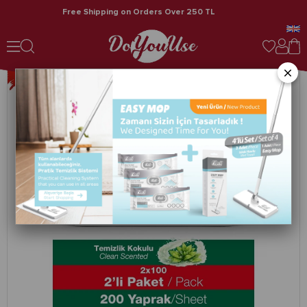
50 TL
Fast Shipping
Premium Pratik Yüzey Temizleme Havlusu Temizlik & Beyaz Sirke Sabun Kokulu 2 x 100 (TOPLAM 200 YAPRAK)
×
›