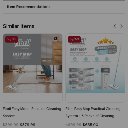
Item Recommendations
Similar Items
%5
%9
Fibril Easy Mop – Practical Cleaning
Fibril Easy Mop Practical Cleaning
System
System + 3 Packs of Cleaning
Towels 120 Sheets
₺399,99
₺379,99
₺699,99
₺635,00