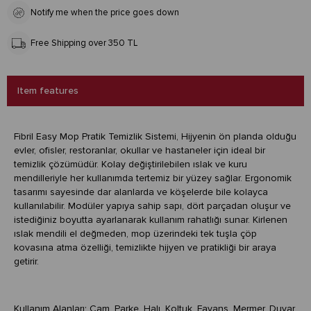
Notify me when the price goes down
Free Shipping over 350 TL
Item features
Fibril Easy Mop Pratik Temizlik Sistemi, Hijyenin ön planda olduğu
evler, ofisler, restoranlar, okullar ve hastaneler için ideal bir
temizlik çözümüdür. Kolay değiştirilebilen ıslak ve kuru
mendilleriyle her kullanımda tertemiz bir yüzey sağlar. Ergonomik
tasarımı sayesinde dar alanlarda ve köşelerde bile kolayca
kullanılabilir. Modüler yapıya sahip sapı, dört parçadan oluşur ve
istediğiniz boyutta ayarlanarak kullanım rahatlığı sunar. Kirlenen
ıslak mendili el değmeden, mop üzerindeki tek tuşla çöp
kovasına atma özelliği, temizlikte hijyen ve pratikliği bir araya
getirir.
Kullanım Alanları: Cam, Parke, Halı, Koltuk, Fayans, Mermer, Duvar,