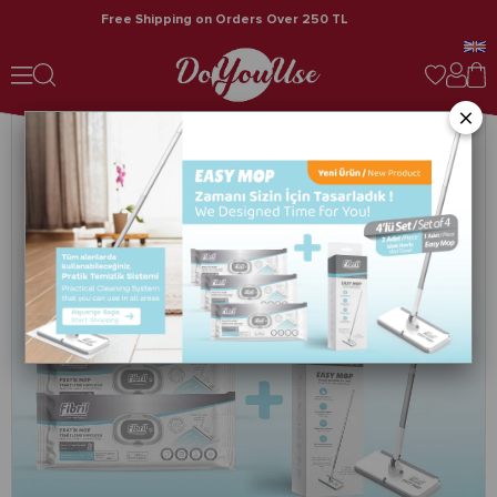
Free Shipping on Orders Over 250 TL
Fibril Easy Mop Pratik Temizlik Sistemi + 2 Paket Temizleme Havlusu 80 Yaprak
×